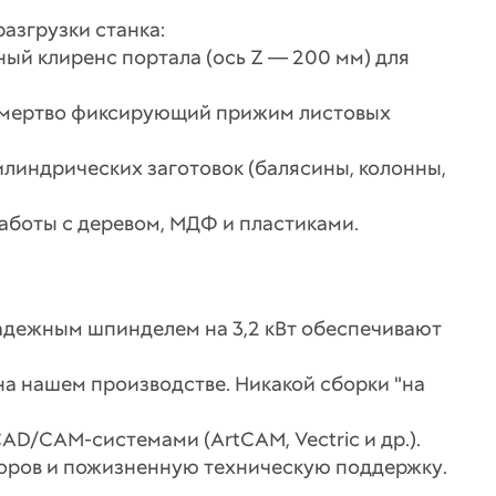
азгрузки станка:
ый клиренс портала (ось Z — 200 мм) для
намертво фиксирующий прижим листовых
линдрических заготовок (балясины, колонны,
боты с деревом, МДФ и пластиками.
надежным шпинделем на 3,2 кВт обеспечивают
на нашем производстве. Никакой сборки "на
D/CAM-системами (ArtCAM, Vectric и др.).
торов и пожизненную техническую поддержку.