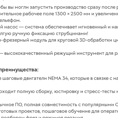
ы вы могли запустить производство сразу после р
тельное рабочее поле 1300 × 2500 мм и увеличенн
рельефом.
й насос — система обеспечивает мгновенный и 
долгую ручную фиксацию струбцинами!
-фрезерный модуль для круговой 3D-обработки ци
 высококачественный режущий инструмент для ра
 преимущества:
 шаговые двигатели NEMA 34, которые в связке с 
оходит полную сборку, юстировку и стресс-тесты 
ычное ПО, полная совместимость с популярными CA
готовых проектов, пошаговое обучение для опера
 подбором фрез и режимов резания.