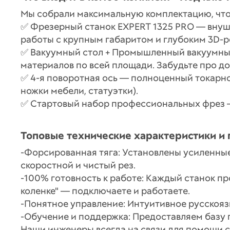
Мы собрали максимальную комплектацию, чтоб
✅ Фрезерный станок EXPERT 1325 PRO — внуши
работы с крупным габаритом и глубоким 3D-
✅ Вакуумный стол + Промышленный вакуумны
материалов по всей площади. Забудьте про 
✅ 4-я поворотная ось — полноценный токарно
ножки мебели, статуэтки).
✅ Стартовый набор профессиональных фрез —
Топовые технические характеристики и
-Форсированная тяга: Установлены усиленные
скоростной и чистый рез.
-100% готовность к работе: Каждый станок пр
коленке" — подключаете и работаете.
-Понятное управление: Интуитивное русскояз
-Обучение и поддержка: Предоставляем базу 
Наши инженеры всегда на связи для помощи с