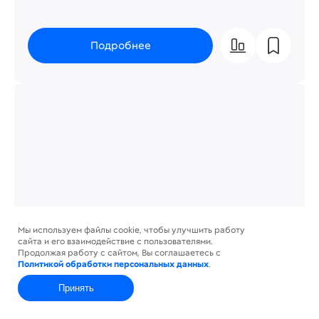
Подробнее
Мы используем файлы cookie, чтобы улучшить работу
сайта и его взаимодействие с пользователями.
Продолжая работу с сайтом, Вы соглашаетесь с
Политикой обработки персональных данных
.
Лазерный станок СО2 c ЧПУ Laser
Принять
Start 1390 с SSD камерой
Главная
Контакты
Каталог
Корзина
Профиль