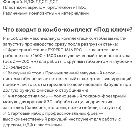
Фанерой, МДФ, ЛДСП, ДСП;
Пластиком, акрилом, оргстеклом и ПВХ;
Различными композитными материалами.
Что входит в комбо-комплект «Под ключ»?
Мы собрали максимальную комплектацию, чтобы вы могли
запустить производство сразу после разгрузки станка:
✅ Фрезерный станок EXPERT 1616 PRO — внушительное
рабочее поле 1600 × 1600 мм и увеличенный клиренс портала
(ось Z — 200 мм) для работы с крупным габаритом и глубоким
3D-рельефом.
✅ Вакуумный стол + Промышленный вакуумный насос —
система обеспечивает мгновенный и намертво фиксирующий
прижим листовых материалов по всей площади. Забудьте про
долгую ручную фиксацию струбцинами!
✅ 4-я поворотная ось — полноценный токарно-фрезерный
модуль для круговой 3D-обработки цилиндрических
заготовок (балясины, колонны, ножки мебели, статуэтки).
✅ Стартовый набор профессиональных фрез —
высококачественный режущий инструмент для работы с
деревом, МДФ и пластиками.