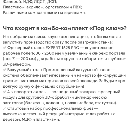
Фанерой, МДФ, ЛДСП, ДСП;
Пластиком, акрилом, оргстеклом и ПВХ;
Различными композитными материалами.
Что входит в комбо-комплект «Под ключ»?
Мы собрали максимальную комплектацию, чтобы вы могли
запустить производство сразу после разгрузки станка:
✅ Фрезерный станок EXPERT 1625 PRO — внушительное
рабочее поле 1600 × 2500 мм и увеличенный клиренс портала
(ось Z — 200 мм) для работы с крупным габаритом и глубоким
3D-рельефом.
✅ Вакуумный стол + Промышленный вакуумный насос —
система обеспечивает мгновенный и намертво фиксирующий
прижим листовых материалов по всей площади. Забудьте про
долгую ручную фиксацию струбцинами!
✅ 4-я поворотная ось — полноценный токарно-фрезерный
модуль для круговой 3D-обработки цилиндрических
заготовок (балясины, колонны, ножки мебели, статуэтки).
✅ Стартовый набор профессиональных фрез —
высококачественный режущий инструмент для работы с
деревом, МДФ и пластиками.