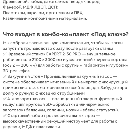
Древесиной любых, даже самых твердых пород;
Фанерой, МДФ, ЛДСП, ДСП;
Пластиком, акрилом, оргстеклом и ПВХ;
Различными композитными материалами.
Что входит в комбо-комплект «Под ключ»?
Мы собрали максимальную комплектацию, чтобы вы могли
запустить производство сразу после разгрузки станка:
✅ Фрезерный станок EXPERT 2130 PRO — внушительное
рабочее поле 2100 × 3000 мм и увеличенный клиренс портала
(ось Z — 200 мм) для работы с крупным габаритом и глубоким
3D-рельефом.
✅ Вакуумный стол + Промышленный вакуумный насос —
система обеспечивает мгновенный и намертво фиксирующий
прижим листовых материалов по всей площади. Забудьте про
долгую ручную фиксацию струбцинами!
✅ 4-я поворотная ось — полноценный токарно-фрезерный
модуль для круговой 3D-обработки цилиндрических
заготовок (балясины, колонны, ножки мебели, статуэтки).
✅ Стартовый набор профессиональных фрез —
высококачественный режущий инструмент для работы с
деревом, МДФ и пластиками.