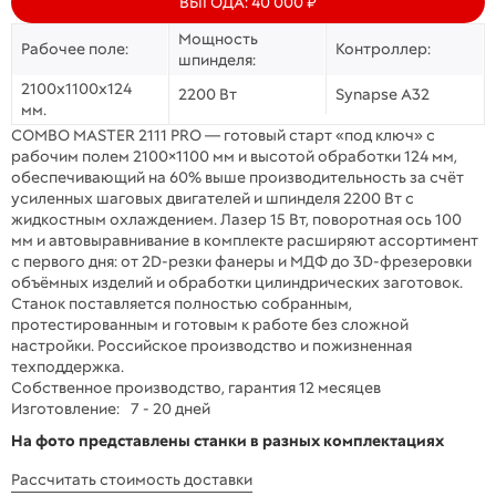
ВЫГОДА: 40 000 ₽
Мощность
Рабочее поле:
Контроллер:
шпинделя:
2100х1100х124
2200 Вт
Synapse A32
мм.
COMBO MASTER 2111 PRO — готовый старт «под ключ» с
рабочим полем 2100×1100 мм и высотой обработки 124 мм,
обеспечивающий на 60% выше производительность за счёт
усиленных шаговых двигателей и шпинделя 2200 Вт с
жидкостным охлаждением. Лазер 15 Вт, поворотная ось 100
мм и автовыравнивание в комплекте расширяют ассортимент
с первого дня: от 2D-резки фанеры и МДФ до 3D-фрезеровки
объёмных изделий и обработки цилиндрических заготовок.
Станок поставляется полностью собранным,
протестированным и готовым к работе без сложной
настройки. Российское производство и пожизненная
техподдержка.
Собственное производство, гарантия 12 месяцев
Изготовление:
7 - 20 дней
На фото представлены станки в разных комплектациях
Рассчитать стоимость доставки