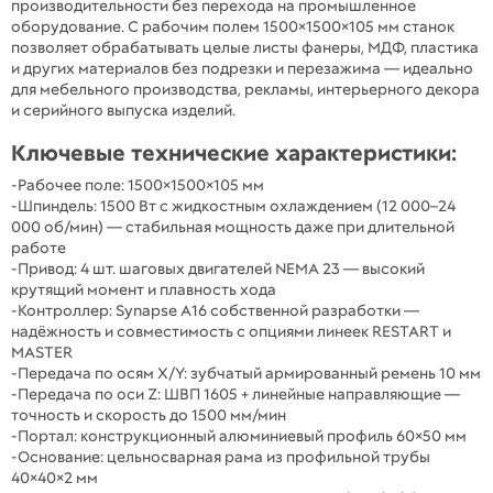
производительности без перехода на промышленное
оборудование. С рабочим полем 1500×1500×105 мм станок
позволяет обрабатывать целые листы фанеры, МДФ, пластика
и других материалов без подрезки и перезажима — идеально
для мебельного производства, рекламы, интерьерного декора
и серийного выпуска изделий.
Ключевые технические характеристики:
-Рабочее поле: 1500×1500×105 мм
-Шпиндель: 1500 Вт с жидкостным охлаждением (12 000–24
000 об/мин) — стабильная мощность даже при длительной
работе
-Привод: 4 шт. шаговых двигателей NEMA 23 — высокий
крутящий момент и плавность хода
-Контроллер: Synapse A16 собственной разработки —
надёжность и совместимость с опциями линеек RESTART и
MASTER
-Передача по осям X/Y: зубчатый армированный ремень 10 мм
-Передача по оси Z: ШВП 1605 + линейные направляющие —
точность и скорость до 1500 мм/мин
-Портал: конструкционный алюминиевый профиль 60×50 мм
-Основание: цельносварная рама из профильной трубы
40×40×2 мм