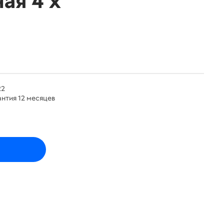
ая 4 х
22
нтия 12 месяцев