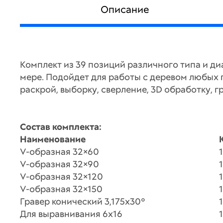
Описание
Комплект из 39 позиций различного типа и ди
мере. Подойдет для работы с деревом любых 
раскрой, выборку, сверление, 3D обработку, г
Состав комплекта:
Наименование
V-образная 32×60
1
V-образная 32×90
1
V-образная 32×120
1
V-образная 32×150
1
Гравер конический 3,175х30°
1
Для выравнивания 6х16
1