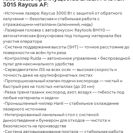
3015 Raycus AF:
-Источник лазера: Raycus 3000 Вт с защитой от обратного
излучения — безопасная и стабильная работа с
отражающими металлами (алюминий, медь)
-Лазерная головка с автофокусом: Raytools BM110 —
автоматическая фокусировка под толщину материала без
участия оператора
-Система поддержания высоты (SHT) — точное расстояние до
поверхности на всём пути реза
-Контроллер Ruida — автономное управление + беспроводной
пульт для максимального удобства
-Серводвигатели JSS на всех осях — высокая скорость и
точность даже на крупноформатных листах
-Пропорциональный клапан подачи кислорода — чистый и
быстрый рез на толстых металлах (до 20 мм)
-Резка тремя газами: кислород, азот, воздух — гибкость под
любые материалы и задачи
-Промышленный чиллер Hanli — стабильное охлаждение
лазерного источника
-Интегрированный ламельный стол с системой
дымоотведения и бункером для отходов — чистота и
безопасность на производстве
-Система автовыравнивания портала — стабильная работа