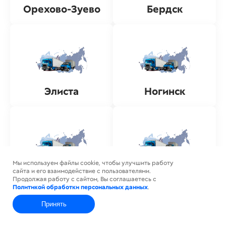
Орехово-Зуево
Бердск
Элиста
Ногинск
Мы используем файлы cookie, чтобы улучшить работу
сайта и его взаимодействие с пользователями.
Новошахтинск
Ноябрьск
Продолжая работу с сайтом, Вы соглашаетесь с
Политикой обработки персональных данных
.
Принять
Главная
Контакты
Каталог
Корзина
Профиль