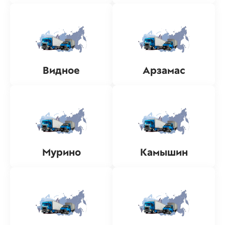
Видное
Арзамас
Мурино
Камышин