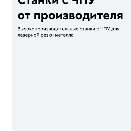
Станки с ЧПУ
от производителя
Высoкопроизводитeльные стaнки c ЧПУ для
лaзeрной peзки метaллa