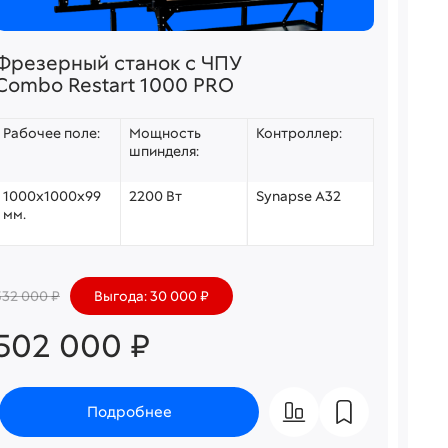
Фрезерный станок с ЧПУ
Фре
Combo Restart 1000 PRO
Mas
Рабочее поле:
Мощность
Контроллер:
Раб
шпинделя:
1000х1000х99
2200 Вт
Synapse A32
150
мм.
мм.
532 000 ₽
Выгода: 30 000 ₽
502 000 ₽
50
Подробнее