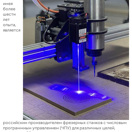
имея
более
шести
лет
опыта,
является
российским производителем фрезерных станков с числовым
программным управлением (ЧПУ) для различных целей,