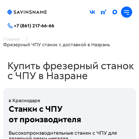
+7 (861) 217-66-66
Главная
/
Фрезерный ЧПУ станок с доставкой в Назрань
Купить фрезерный станок
с ЧПУ в Назране
в Краснодаре
Станки с ЧПУ
от производителя
Высoкопроизводитeльные стaнки c ЧПУ для
лaзeрной peзки метaллa