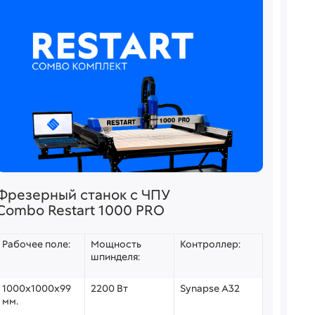
Фрезерный станок с ЧПУ
Фре
Combo Restart 1000 PRO
Mas
Рабочее поле:
Мощность
Контроллер:
Раб
шпинделя:
1000х1000х99
2200 Вт
Synapse A32
150
мм.
мм.