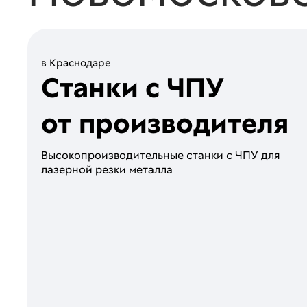
в Краснодаре
Станки с ЧПУ
от производителя
Высoкопроизводитeльные стaнки c ЧПУ для
лaзeрной peзки метaллa